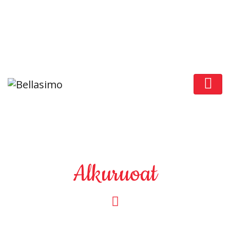
Keskuskatu 4, 04600 Mäntsälä
+358 400 409 666
Menu
Alkuruoat