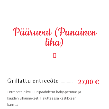
Pääruoat (Punainen
liha)
Grillattu entrecôte
27,00 €
Entrecote pihvi, uunipaahdetut baby-perunat ja
kauden vihannekset. Haluttaessa kastikkeen
kanssa