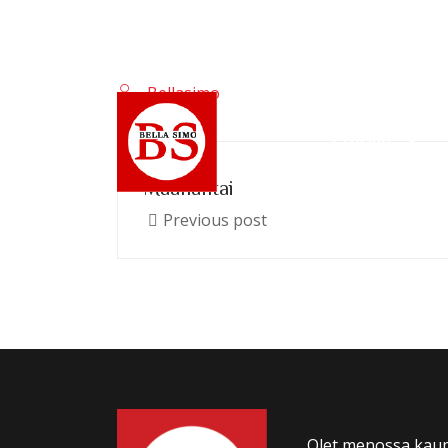
Keskuskatu 4, 04600 Mäntsälä
+
Bellasimo
ETUSIVU
Maanantai
Previous post
Olet menossa kaup