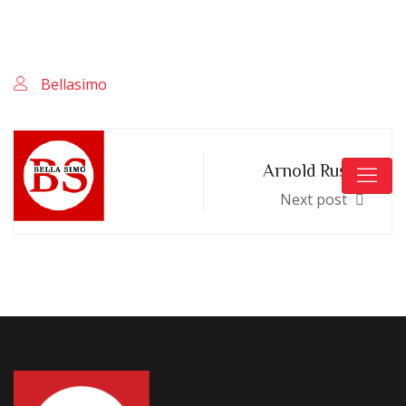
Keskuskatu 4, 04600 Mäntsälä
+358 400 409 666
Bellasimo
Arnold Russel
Next post